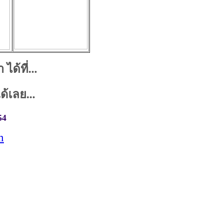
ได้ที่...
้เลย...
54
m