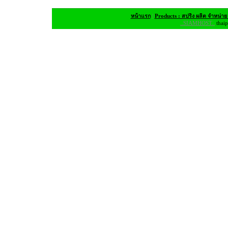
หน้าแรก
|
Products : สปริง ผลิต จำหน่าย
..SIAMHOST..
thaip