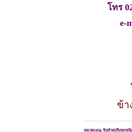
โทร 0
e-m
หมวด
ข้างล่างน
หมวดเมนู: รับทำสปริงทุกชนิด