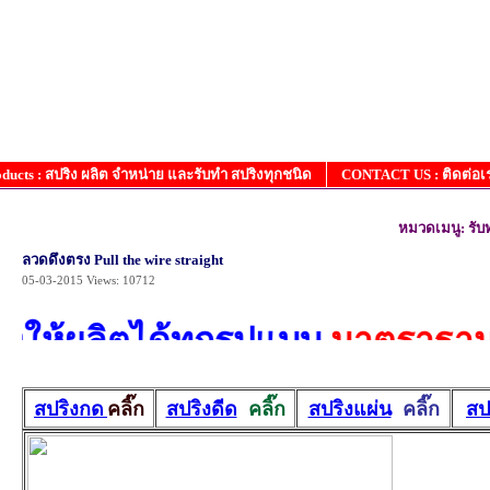
ucts : สปริง ผลิต จำหน่าย และรับทำ สปริงทุกชนิด
CONTACT US : ติดต่อเ
หมวดเมนู: รับท
ลวดดึงตรง Pull the wire straight
05-03-2015
Views: 10712
งให้ผลิตได้ทุกรูปแบบ
มาตราฐานระด
สปริงกด
คลิ๊ก
สปริงดีด
คลิ๊ก
สปริงแผ่น
คลิ๊ก
สป