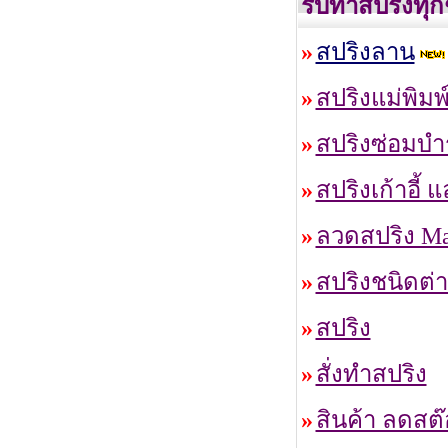
รับทำสปริงทุก
»
สปริงลาน
»
สปริงแม่พิมพ
»
สปริงซ่อมบำร
»
สปริงเก้าอี้
»
ลวดสปริง Mat
»
สปริงชนิดต่
»
สปริง
»
สั่งทำสปริง
»
สินค้า ลดสต