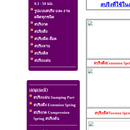
0.3 - 50 มม.
สปริงที่ใช้ใ
รูปแบบสปริง และ งาน
ผลิตทุกชนิด
สปริงกด
สปริงดึง
สปริงดีด-ล๊อค
สปริงลาน
สปริงดิส
สปริงแผ่น
สปริงดึง
Extension Spr
เมนูแนะนำ
สปริงแผ่น Stamping Part
สปริงดึง Extension Spring
สปริงกด Compression
สปริงดีดTorsion Spri
Spring สปริงดัน