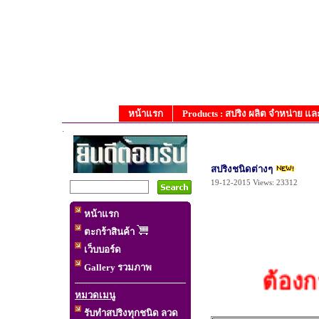
หน้าแรก
Products : สปริง ผลิต จำหน่าย แ
.
สปริงชนิดต่างๆ
19-12-2015
Views: 23312
หน้าแรก
ตะกร้าสินค้า
เว็บบอร์ด
Gallery รวมภาพ
ต้องกา
หมวดเมนู
รับทำสปริงทุกชนิด ลวด